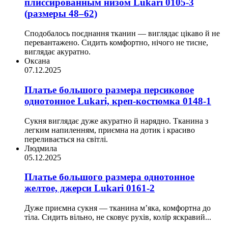
плиссированным низом Lukari 0105-3
(размеры 48–62)
Сподобалось поєднання тканин — виглядає цікаво й не
перевантажено. Сидить комфортно, нічого не тисне,
виглядає акуратно.
Оксана
07.12.2025
Платье большого размера персиковое
однотонное Lukari, креп-костюмка 0148-1
Сукня виглядає дуже акуратно й нарядно. Тканина з
легким напиленням, приємна на дотик і красиво
переливається на світлі.
Людмила
05.12.2025
Платье большого размера однотонное
желтое, джерси Lukari 0161-2
Дуже приємна сукня — тканина м’яка, комфортна до
тіла. Сидить вільно, не сковує рухів, колір яскравий...