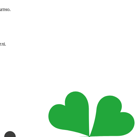
атно.
лі.