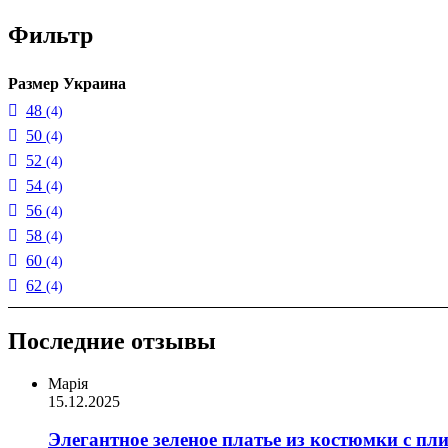
Фильтр
Размер Украина
48
(4)
50
(4)
52
(4)
54
(4)
56
(4)
58
(4)
60
(4)
62
(4)
Последние отзывы
Марія
15.12.2025
Элегантное зеленое платье из костюмки с пл