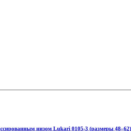
иссированным низом Lukari 0105-3 (размеры 48–62