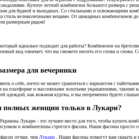
вечеринки.
праздничной вечеринки.
с сандалиями. Купите летний комбинезон большого размера с р
ром для будней и выходных. Со стильными и освежающими комби
 ваш стиль великолепными вещами. От шикарных комбинезонов д
ким размерным рядом!
который идеально подходит для работы? Комбинезон на бретелях
базовый вид означает, что вы сможете носить его снова и снова. 
размера для вечеринки
вить о себе, ничто не может сравниться с вариантом с пайетка
м на платформе и массивными золотыми украшениями, такими ка
ей одеждой, как кожаная куртка, и вы непременно будете слышат
я полных женщин только в Лукари?
раины Лукари - это лучшее место для того, чтобы купить комб
рисунком и комбинезоны строгого фасона. Наши фасоны просто
ь фасон лучше, чем
Лукари
. Наши фасоны помогут вам скрыть и 