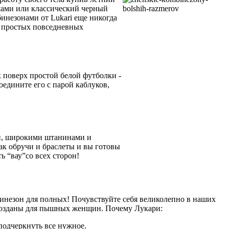
праздничной вечеринки.
юшами или классический черный
незонами от Lukari еще никогда
о простых повседневных
 поверх простой белой футболки -
Соедините его с парой каблуков,
ми, широкими штанинами и
к обручи и браслеты и вы готовы
ь “вау”со всех сторон!
инезон для полных! Почувствуйте себя великолепно в наших
 созданы для пышных женщин. Почему Лукари:
подчеркнуть все нужное.