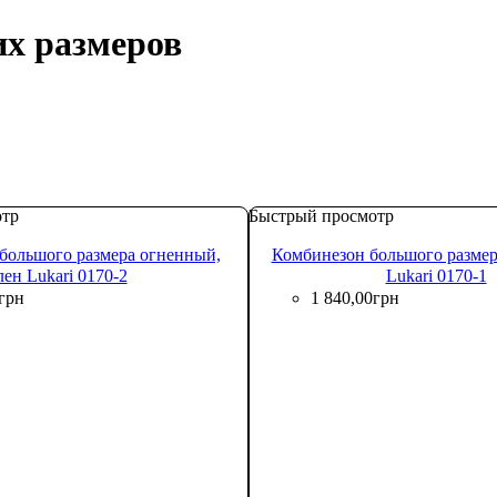
х размеров
отр
Быстрый просмотр
большого размера огненный,
Комбинезон большого размер
лен Lukari 0170-2
Lukari 0170-1
грн
1 840
,
00
грн