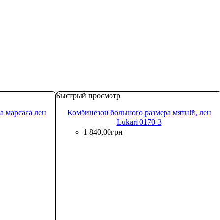
Быстрый просмотр
а марсала лен
Комбинезон большого размера мятній, лен
Lukari 0170-3
1 840
,
00
грн