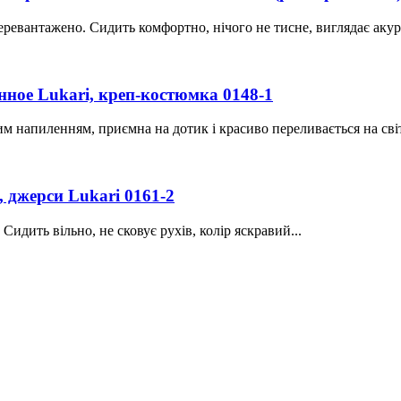
ревантажено. Сидить комфортно, нічого не тисне, виглядає акур
нное Lukari, креп-костюмка 0148-1
м напиленням, приємна на дотик і красиво переливається на світ
 джерси Lukari 0161-2
идить вільно, не сковує рухів, колір яскравий...