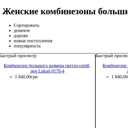
Женские комбинезоны больши
Сортировать:
дешевле
дороже
новые поступления
популярность
Быстрый просмотр
Быстрый просм
Комбинезон большого размера светло-серій,
Комбинезон 
лен Lukari 0170-4
1 840
,
00
грн
1 840
,
00