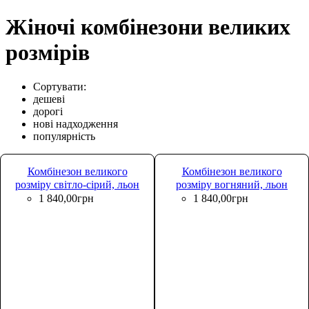
Жіночі комбінезони великих
розмірів
Сортувати:
дешеві
дорогі
нові надходження
популярність
Комбінезон великого
Комбінезон великого
розміру світло-сірий, льон
розміру вогняний, льон
Lukari 0170-4
Lukari 0170-2
1 840
,
00
грн
1 840
,
00
грн