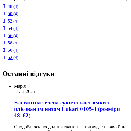
48
(4)
50
(4)
52
(4)
54
(4)
56
(4)
58
(4)
60
(4)
62
(4)
Останні відгуки
Марія
15.12.2025
Елегантна зелена сукня з костюмки з
плісованим низом Lukari 0105-3 (розміри
48–62)
Сподобалось поєднання тканин — виглядає цікаво й не