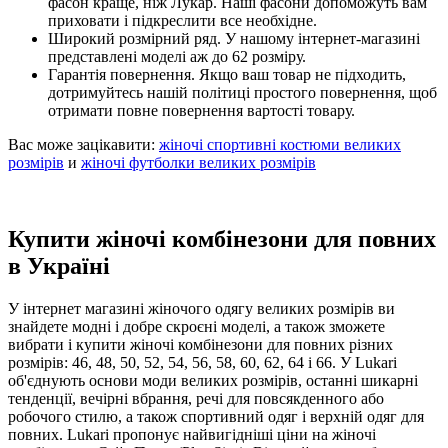
фасон краще, ніж Лукар. Наші фасони допоможуть вам
приховати і підкреслити все необхідне.
Широкий розмірний ряд. У нашому інтернет-магазині
представлені моделі аж до 62 розміру.
Гарантія повернення. Якщо ваш товар не підходить,
дотримуйтесь нашій політиці простого повернення, щоб
отримати повне повернення вартості товару.
Вас може зацікавити:
жіночі спортивні костюми великих
розмірів
и
жіночі футболки великих розмірів
Купити жіночі комбінезони для повних
в Україні
У інтернет магазині жіночого одягу великих розмірів ви
знайдете модні і добре скроєні моделі, а також зможете
вибрати і купити жіночі комбінезони для повних різних
розмірів: 46, 48, 50, 52, 54, 56, 58, 60, 62, 64 і 66. У Lukari
об'єднують основи моди великих розмірів, останні шикарні
тенденції, вечірні вбрання, речі для повсякденного або
робочого стилю, а також спортивний одяг і верхній одяг для
повних. Lukari пропонує найвигідніші ціни на жіночі