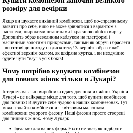
Купити комбінезон жіночий великого
розміру для вечірки
Якщо ви шукаєте вихідний комбінезон, щоб по-справжньому
заявити про себе, ніщо не може зрівнятися з варіантом з
паєтками, широкими штанинами і красивою лінією вирізу.
Доповніть образ невеликим каблуком на платформі і
масивними золотими прикрасами, такими як обручі і браслети
і ви готові до походу на дискотеку! Завершіть образ такої
ефектної верхнім одягом, як шкіряна куртка, і ви неодмінно
будете чути "вау" з усіх боків!
Чому потрібно купувати комбінезон
для повних жінок тільки в Лукарі?
Інтернет-магазин виробника одягу для повних жінок України
Лукарі - це найкраще місце для того, щоб купити комбінезон
для повних! Відчуйте себе чудово в наших комбінезонах. Тут
можна знайти комбінезони з квітковим малюнком і
комбінезони суворого фасону. Наші фасони просто створені
для пишних жінок. Чому Лукарі:
Ідеально для ваших форм. Ніхто не знає, як підібрати