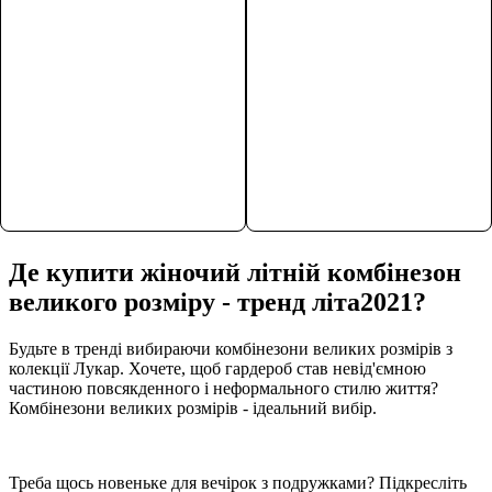
Крутий комбінезон
Крутий комбінезон
Де купити жіночий літній комбінезон
дозволить відчувати себе
дозволить відчувати себе
великого розміру - тренд літа2021?
чудово в будь-якій
чудово в будь-якій
обстановці. Адже це
обстановці. Адже це
чудовий лук, як для
чудовий лук, як для
Будьте в тренді вибираючи комбінезони великих розмірів з
повсякденних
повсякденних
колекції Лукар. Хочете, щоб гардероб став невід'ємною
невідкладних справ, так і
невідкладних справ, так і
частиною повсякденного і неформального стилю життя?
для святкової вечірки.
для святкової вечірки.
Комбінезони великих розмірів - ідеальний вибір.
Треба щось новеньке для вечірок з подружками? Підкресліть