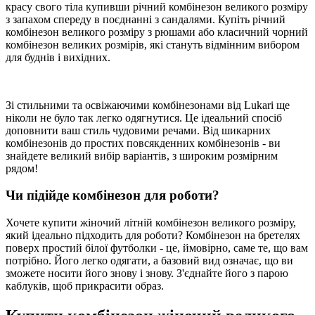
красу свого тіла купивши річний комбінезон великого розміру
з запахом спереду в поєднанні з сандалями. Купіть річний
комбінезон великого розміру з рюшами або класичний чорний
комбінезон великих розмірів, які стануть відмінним вибором
для буднів і вихідних.
Зі стильними та освіжаючими комбінезонами від Lukari ще
ніколи не було так легко одягнутися. Це ідеальний спосіб
доповнити ваш стиль чудовими речами. Від шикарних
комбінезонів до простих повсякденних комбінезонів - ви
знайдете великий вибір варіантів, з широким розмірним
рядом!
Чи підійде комбінезон для роботи?
Хочете купити жіночий літній комбінезон великого розміру,
який ідеально підходить для роботи? Комбінезон на бретелях
поверх простий білої футболки - це, ймовірно, саме те, що вам
потрібно. Його легко одягати, а базовий вид означає, що ви
зможете носити його знову і знову. З'єднайте його з парою
каблуків, щоб прикрасити образ.