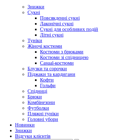
Знижки
Сукні
Повсякденні сукні
Лаконічні сукні
Сукні для особливих подій
Літні сукні
Туніки
Жіночі костюми
Костюми з брюками
Костюми зі спідницею
Casual-костюми
Блузки та сорочки
Піджаки та кардигани
Кофти
Гольфи
Спідниці
Брюки
Комбінезони
Футболки
Пляжні туніки
Головні убори
Новинки
Знижки
Відгуки клієнтів