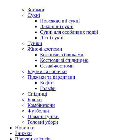
Знижки
Сукні
Повсякденні сукні
Лаконічні сукні
Сукні для особливих подій
Літні сукні
Туніки
Жіночі костюми
Костюми з брюками
Костюми зі спідницею
Casual-костюми
Блузки та сорочки
Піджаки та кардигани
Кофти
Гольфи
Спідниці
Брюки
Комбінезони
Футболки
Пляжні туніки
Головні убори
Новинки
Знижки
Відгуки клієнтів