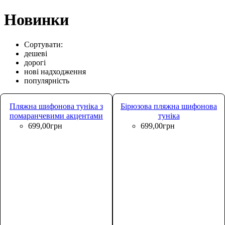
Новинки
Сортувати:
дешеві
дорогі
нові надходження
популярність
Пляжна шифонова туніка з
Бірюзова пляжна шифонова
помаранчевими акцентами
туніка
699
,
00
грн
699
,
00
грн