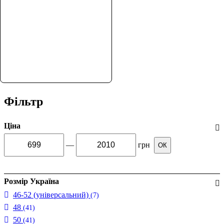
Легка пляжна туніка з
Фільтр
напівпрозорого шифону.
Вільний крій, рукав 3/4 та
куліска під грудьми
Ціна
забезпечують комфортну
посадку та легкість у
—
грн
ОК
спекотну погоду.
Розмір Україна
46-52 (універсальний)
(7)
48
(41)
50
(41)