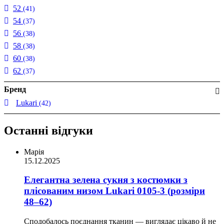
52
(41)
54
(37)
56
(38)
58
(38)
60
(38)
62
(37)
Бренд
Lukari
(42)
Останні відгуки
Марія
15.12.2025
Елегантна зелена сукня з костюмки з
плісованим низом Lukari 0105-3 (розміри
48–62)
Сподобалось поєднання тканин — виглядає цікаво й не