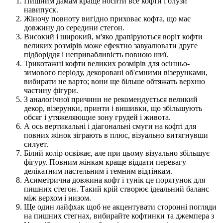
Пишним дамам краще носити все кофти і блузи
навипуск.
Жіночу повноту вигідно приховає кофта, що має
довжину до середини стегон.
Високий і широкий, м'яко драпіруються воріт кофти
великих розмірів може ефектно завуалювати друге
підборіддя і непривабливість повною шиї.
Трикотажні кофти великих розмірів для осінньо-
зимового періоду, декоровані об'ємними візерунками,
вибирати не варто; вони ще більше обтяжать верхню
частину фігури.
З аналогічної причини не рекомендується великий
декор, візерунки, принти і вишивки, що збільшують
обсяг і утяжеляющие зону грудей і живота.
А ось вертикальні і діагональні смуги на кофті для
повних жінок зіграють в плюс, візуально витягнувши
силует.
Білий колір освіжає, але при цьому візуально збільшує
фігуру. Повним жінкам краще віддати перевагу
делікатним пастельним і темним відтінкам.
Асиметрична довжина кофт і тунік це порятунок для
пишних стегон. Такий крій створює ідеальний баланс
між верхом і низом.
Ще один лайфхак щоб не акцентувати сторонні погляди
на пишних стегнах, вибирайте кофтинки та джемпера з