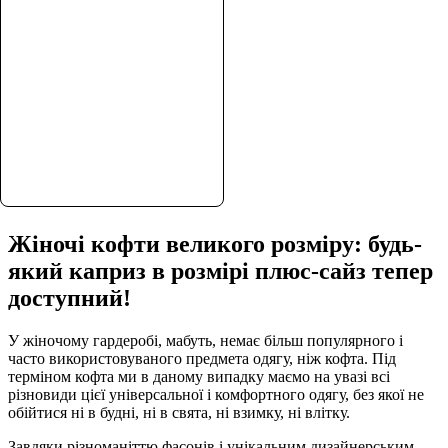
Універсальна кофта на
Жіночі кофти великого розміру: будь-
кожен день, яка легко
який каприз в розмірі плюс-сайз тепер
поєднується з джинсами,
брюками або спідницею.
доступний!
Прямий крій, жіночні
рукава та м’який
У жіночому гардеробі, мабуть, немає більш популярного і
французький трикотаж
часто використовуваного предмета одягу, ніж кофта. Під
забезпечують комфортну
терміном кофта ми в даному випадку маємо на увазі всі
посадку та охайний вигляд
різновиди цієї універсальної і комфортного одягу, без якої не
у будь-якій ситуації.
обійтися ні в будні, ні в свята, ні взимку, ні влітку.
Завдяки різноманіттю фасонів і унікальним дизайнерським