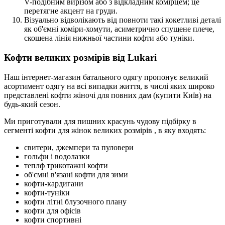
V-подібним вирізом або з відкладним комірцем; це
перетягне акцент на груди.
Візуально відволікають від повноти такі кокетливі деталі
як об'ємні коміри-хомути, асиметрично спущене плече,
скошена лінія нижньої частини кофти або туніки.
Кофти великих розмірів від Lukari
Наш інтернет-магазин батального одягу пропонує великий
асортимент одягу на всі випадки життя, в числі яких широко
представлені кофти жіночі для повних дам (купити Київ) на
будь-який сезон.
Ми приготували для пишних красунь чудову підбірку в
сегменті кофти для жінок великих розмірів , в яку входять:
свитери, джемпери та пуловери
гольфи і водолазки
теплф трикотажні кофти
об'ємні в'язані кофти для зими
кофти-кардигани
кофти-туніки
кофти літні блузочного плану
кофти для офісів
кофти спортивні