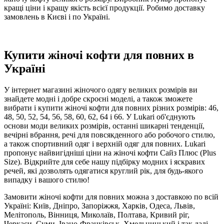
кращі ціни і кращу якість всієї продукції. Робимо доставку
замовлень в Києві і по Україні.
Купити жіночі кофти для повних в
Україні
У інтернет магазині жіночого одягу великих розмірів ви
знайдете модні і добре скроєні моделі, а також зможете
вибрати і купити жіночі кофти для повних різних розмірів: 46,
48, 50, 52, 54, 56, 58, 60, 62, 64 і 66. У Lukari об'єднують
основи моди великих розмірів, останні шикарні тенденції,
вечірні вбрання, речі для повсякденного або робочого стилю,
а також спортивний одяг і верхній одяг для повних. Lukari
пропонує найвигідніші ціни на жіночі кофти Сайз Плюс (Plus
Size). Відкрийте для себе нашу підбірку модних і яскравих
речей, які дозволять одягатися круглий рік, для будь-якого
випадку і вашого стилю!
Замовити жіночі кофти для повних можна з доставкою по всій
Україні: Київ, Дніпро, Запоріжжя, Харків, Одеса, Львів,
Мелітополь, Вінниця, Миколаїв, Полтава, Кривий ріг,
Черкаси, Суми, Івано-Франківськ, Хмельницький і так далі