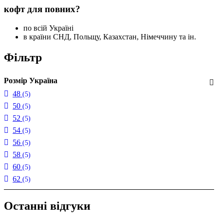
кофт для повних?
по всій Україні
в країни СНД, Польщу, Казахстан, Німеччину та ін.
Фільтр
Розмір Україна
48
(5)
50
(5)
52
(5)
54
(5)
56
(5)
58
(5)
60
(5)
62
(5)
Останні відгуки