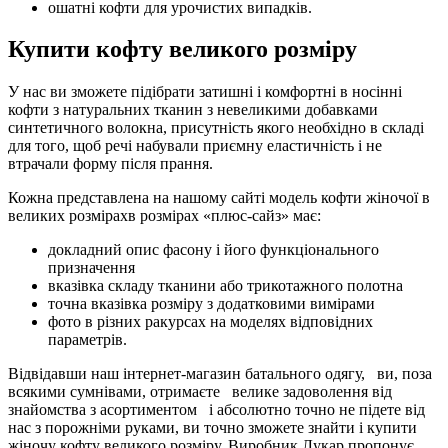
ошатні кофти для урочистих випадків.
Купити кофту великого розміру
У нас ви зможете підібрати затишні і комфортні в носінні
кофти з натуральних тканин з невеликими добавками
синтетичного волокна, присутність якого необхідно в складі
для того, щоб речі набували приємну еластичність і не
втрачали форму після прання.
Кожна представлена на нашому сайті модель кофти жіночої в
великих розмірахв розмірах «плюс-сайз» має:
докладний опис фасону і його функціонального
призначення
вказівка складу тканини або трикотажного полотна
точна вказівка розміру з додатковими вимірами
фото в різних ракурсах на моделях відповідних
параметрів.
Відвідавши наш інтернет-магазин батального одягу, ви, поза
всякими сумнівами, отримаєте велике задоволення від
знайомства з асортиментом і абсолютно точно не підете від
нас з порожніми руками, ви точно зможете знайти і купити
жіночу кофту великого розміру. Виробник Лукар пропонує