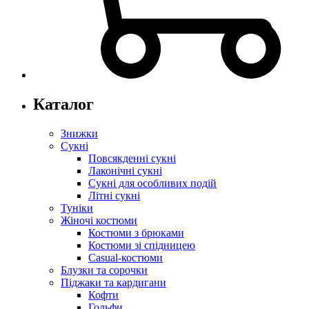
Каталог
Знижки
Сукні
Повсякденні сукні
Лаконічні сукні
Сукні для особливих подій
Літні сукні
Туніки
Жіночі костюми
Костюми з брюками
Костюми зі спідницею
Casual-костюми
Блузки та сорочки
Піджаки та кардигани
Кофти
Гольфи