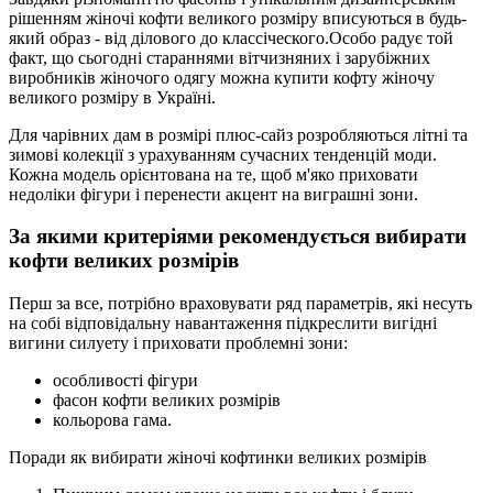
рішенням жіночі кофти великого розміру вписуються в будь-
який образ - від ділового до классіческого.Особо радує той
факт, що сьогодні стараннями вітчизняних і зарубіжних
виробників жіночого одягу можна купити кофту жіночу
великого розміру в Україні.
Для чарівних дам в розмірі плюс-сайз розробляються літні та
зимові колекції з урахуванням сучасних тенденцій моди.
Кожна модель орієнтована на те, щоб м'яко приховати
недоліки фігури і перенести акцент на виграшні зони.
За якими критеріями рекомендується вибирати
кофти великих розмірів
Перш за все, потрібно враховувати ряд параметрів, які несуть
на собі відповідальну навантаження підкреслити вигідні
вигини силуету і приховати проблемні зони:
особливості фігури
фасон кофти великих розмірів
кольорова гама.
Поради як вибирати жіночі кофтинки великих розмірів