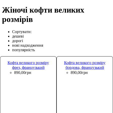
Жіночі кофти великих
розмірів
Сортувати:
дешеві
дорогі
нові надходження
популярність
Кофта великого розміру
Кофта великого розміру
фрез, французький
бордова, французький
трикотаж Lukari 0181-1
трикотаж Lukari 0181-2
890
,
00
грн
890
,
00
грн