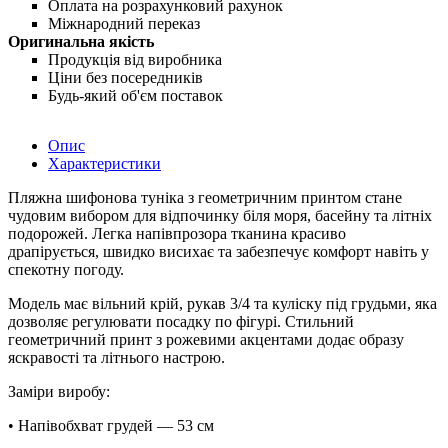
Оплата на розрахунковий рахунок
Міжнародний переказ
Оригинальна якість
Продукція від виробника
Ціни без посередників
Будь-який об'єм поставок
Опис
Характеристики
Пляжна шифонова туніка з геометричним принтом стане
чудовим вибором для відпочинку біля моря, басейну та літніх
подорожей. Легка напівпрозора тканина красиво
драпірується, швидко висихає та забезпечує комфорт навіть у
спекотну погоду.
Модель має вільний крій, рукав 3/4 та куліску під грудьми, яка
дозволяє регулювати посадку по фігурі. Стильний
геометричний принт з рожевими акцентами додає образу
яскравості та літнього настрою.
Заміри виробу:
• Напівобхват грудей — 53 см