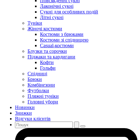
Повсякденні сукні
Лаконічні сукні
Сукні для особливих подій
Літні сукні
Туніки
Жіночі костюми
Костюми з брюками
Костюми зі спідницею
Casual-костюми
Блузки та сорочки
Піджаки та кардигани
Кофти
Гольфи
Спідниці
Брюки
Комбінезони
Футболки
Пляжні туніки
Головні убори
Новинки
Знижки
Відгуки клієнтів