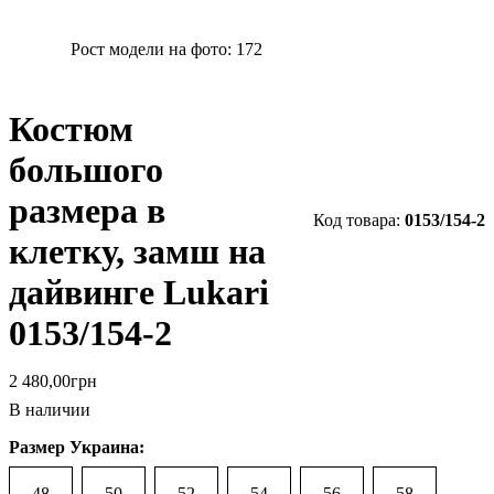
Рост модели на фото:
172
Костюм
большого
размера в
0153/154-2
клетку, замш на
дайвинге Lukari
0153/154-2
2 480
,
00
грн
В наличии
Размер Украина:
48
50
52
54
56
58