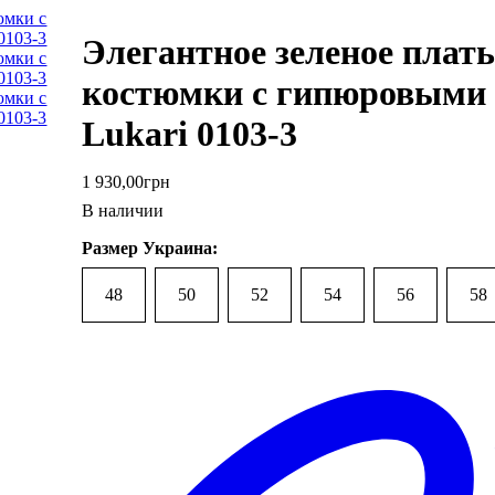
Элегантное зеленое платье
костюмки с гипюровыми 
Lukari 0103-3
1 930
,
00
грн
В наличии
Размер Украина:
48
50
52
54
56
58