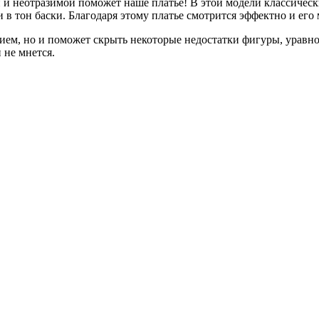
ой и неотразимой поможет наше платье! В этой модели классиче
 тон баски. Благодаря этому платье смотрится эффектно и его м
нием, но и поможет скрыть некоторые недостатки фигуры, уравн
 не мнется.