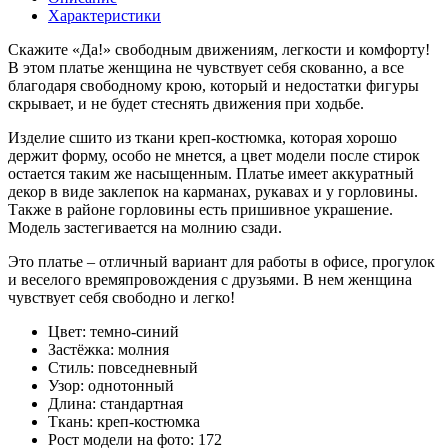
Характеристики
Скажите «Да!» свободным движениям, легкости и комфорту!
В этом платье женщина не чувствует себя скованно, а все
благодаря свободному крою, который и недостатки фигуры
скрывает, и не будет стеснять движения при ходьбе.
Изделие сшито из ткани креп-костюмка, которая хорошо
держит форму, особо не мнется, а цвет модели после стирок
остается таким же насыщенным. Платье имеет аккуратный
декор в виде заклепок на карманах, рукавах и у горловины.
Также в районе горловины есть пришивное украшение.
Модель застегивается на молнию сзади.
Это платье – отличный вариант для работы в офисе, прогулок
и веселого времяпровождения с друзьями. В нем женщина
чувствует себя свободно и легко!
Цвет:
темно-синий
Застёжка:
молния
Стиль:
повседневный
Узор:
однотонный
Длина:
стандартная
Ткань:
креп-костюмка
Рост модели на фото:
172