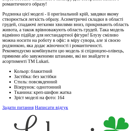
романтичного образу!
Родзинка цієї моделі - її оригінальний крій, завдяки якому
створюється легкість образу. Асиметричні складки в області
грудей, спадаючі легкими хвилями вниз, прикривають область
живота, а також врівноважують область грудей. Така модель
відмінно підійде для нестандартної фігури! Блузу сміливо
можна носити на роботу в офіс: в міру сувора, але зі своєю
родзинкою, яка додає жіночності і романтичності.
Рекомендуємо комбінувати цю модель зі спідницею-олівець,
прямими або завуженими штанами, які ви знайдете в
асортименті ТМ Lukari.
Кольор:
блакитний
Застібка:
без застібки
Стиль:
повсякденний
Візерунок:
однотонний
Тканина:
креп-шифон жатка
Зріст моделі на фото:
164
Задати питання
Написати відгук