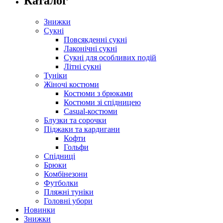
Каталог
Знижки
Сукні
Повсякденні сукні
Лаконічні сукні
Сукні для особливих подій
Літні сукні
Туніки
Жіночі костюми
Костюми з брюками
Костюми зі спідницею
Casual-костюми
Блузки та сорочки
Піджаки та кардигани
Кофти
Гольфи
Спідниці
Брюки
Комбінезони
Футболки
Пляжні туніки
Головні убори
Новинки
Знижки