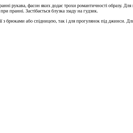
иранні рукава, фасон яких додає трохи романтичності образу. Д
при пранні. Застібається блузка ззаду на гудзик.
ії з брюками або спідницею, так і для прогулянок під джинси. Дл