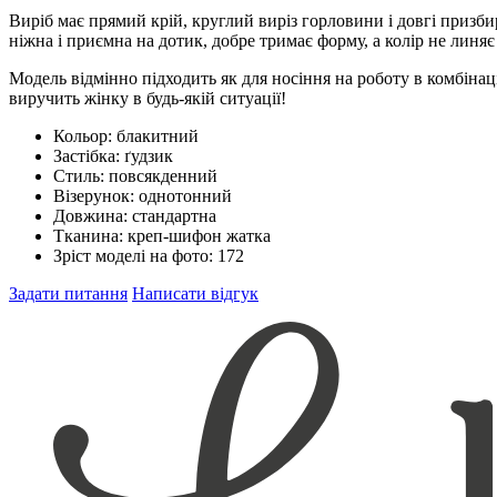
Виріб має прямий крій, круглий виріз горловини і довгі призб
ніжна і приємна на дотик, добре тримає форму, а колір не линяє 
Модель відмінно підходить як для носіння на роботу в комбінац
виручить жінку в будь-якій ситуації!
Кольор:
блакитний
Застібка:
ґудзик
Стиль:
повсякденний
Візерунок:
однотонний
Довжина:
стандартна
Тканина:
креп-шифон жатка
Зріст моделі на фото:
172
Задати питання
Написати відгук