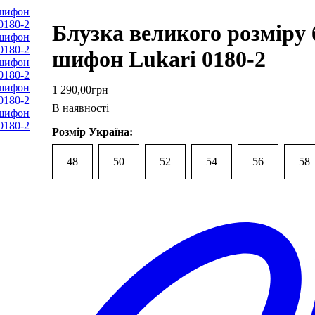
Блузка великого розміру 
шифон Lukari 0180-2
1 290
,
00
грн
В наявності
Розмір Україна:
48
50
52
54
56
58