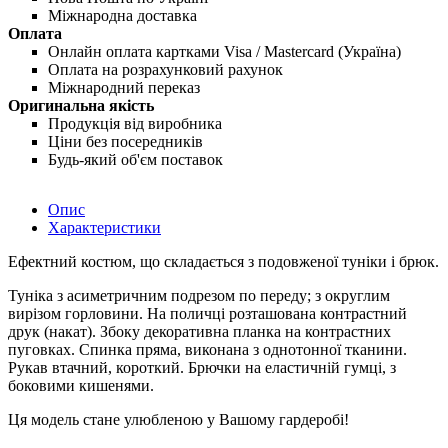
Міжнародна доставка
Оплата
Онлайн оплата картками Visa / Mastercard (Україна)
Оплата на розрахунковий рахунок
Міжнародний переказ
Оригинальна якість
Продукція від виробника
Ціни без посередників
Будь-який об'єм поставок
Опис
Характеристики
Ефектний костюм, що складається з подовженої туніки і брюк.
Туніка з асиметричним подрезом по переду; з округлим
вирізом горловини. На поличці розташована контрастний
друк (накат). Збоку декоративна планка на контрастних
пуговках. Спинка пряма, виконана з однотонної тканини.
Рукав втачний, короткий. Брючки на еластичній гумці, з
боковими кишенями.
Ця модель стане улюбленою у Вашому гардеробі!