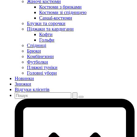
Жіночі костюми
Костюми з брюками
Костюми зі спідницею
Casual-костюми
Блузки та сорочки
Піджаки та кардигани
Кофти
Гольфи
Спідниці
Брюки
Комбінезони
Футболки
Пляжні туніки
Головні убори
Новинки
Знижки
Відгуки клієнтів