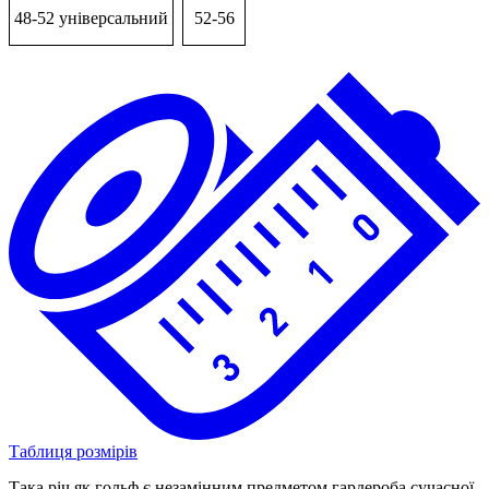
48-52 універсальний
52-56
Таблиця розмірів
Така річ як гольф є незамінним предметом гардероба сучасної