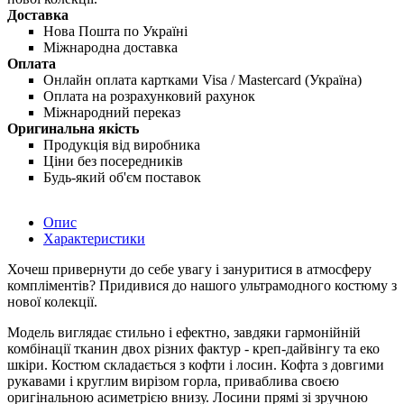
Доставка
Нова Пошта по Україні
Міжнародна доставка
Оплата
Онлайн оплата картками Visa / Mastercard (Україна)
Оплата на розрахунковий рахунок
Міжнародний переказ
Оригинальна якість
Продукція від виробника
Ціни без посередників
Будь-який об'єм поставок
Опис
Характеристики
Хочеш привернути до себе увагу і зануритися в атмосферу
компліментів? Придивися до нашого ультрамодного костюму з
нової колекції.
Модель виглядає стильно і ефектно, завдяки гармонійній
комбінації тканин двох різних фактур - креп-дайвінгу та еко
шкіри. Костюм складається з кофти і лосин. Кофта з довгими
рукавами і круглим вирізом горла, приваблива своєю
оригінальною асиметрією внизу. Лосини прямі зі зручною