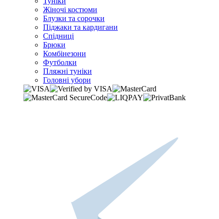
Туніки
Жіночі костюми
Блузки та сорочки
Піджаки та кардигани
Спідниці
Брюки
Комбінезони
Футболки
Пляжні туніки
Головні убори