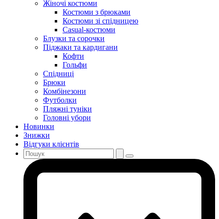
Жіночі костюми
Костюми з брюками
Костюми зі спідницею
Casual-костюми
Блузки та сорочки
Піджаки та кардигани
Кофти
Гольфи
Спідниці
Брюки
Комбінезони
Футболки
Пляжні туніки
Головні убори
Новинки
Знижки
Відгуки клієнтів