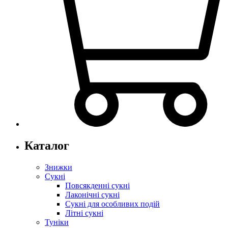
Каталог
Знижки
Сукні
Повсякденні сукні
Лаконічні сукні
Сукні для особливих подій
Літні сукні
Туніки