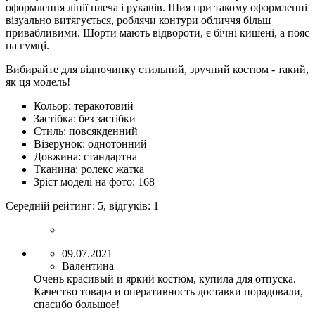
оформлення лінії плеча і рукавів. Шия при такому оформленні
візуально витягується, роблячи контури обличчя більш
привабливими. Шорти мають відвороти, є бічні кишені, а пояс
на гумці.
Вибирайте для відпочинку стильний, зручний костюм - такий,
як ця модель!
Кольор:
теракотовий
Застібка:
без застібки
Стиль:
повсякденний
Візерунок:
однотонний
Довжина:
стандартна
Тканина:
ролекс жатка
Зріст моделі на фото:
168
Середній рейтинг:
5
, відгуків:
1
09.07.2021
Валентина
Очень красивый и яркий костюм, купила для отпуска.
Качество товара и оперативность доставки порадовали,
спасибо большое!