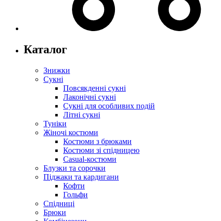
Каталог
Знижки
Сукні
Повсякденні сукні
Лаконічні сукні
Сукні для особливих подій
Літні сукні
Туніки
Жіночі костюми
Костюми з брюками
Костюми зі спідницею
Casual-костюми
Блузки та сорочки
Піджаки та кардигани
Кофти
Гольфи
Спідниці
Брюки