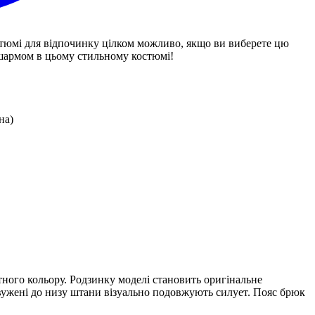
остюмі для відпочинку цілком можливо, якщо ви виберете цю
шармом в цьому стильному костюмі!
на)
тного кольору. Родзинку моделі становить оригінальне
авужені до низу штани візуально подовжують силует. Пояс брюк