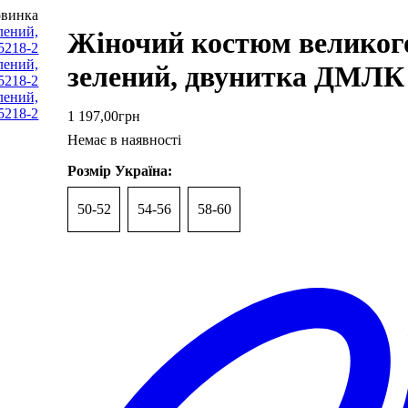
винка
Жіночий костюм великого
зелений, двунитка ДМЛК 
1 197
,
00
грн
Немає в наявності
Розмір Україна:
50-52
54-56
58-60