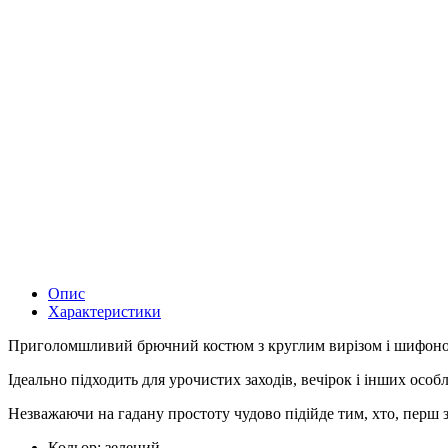
Опис
Характеристики
Приголомшливий брючний костюм з круглим вирізом і шифоно
Ідеально підходить для урочистих заходів, вечірок і інших особ
Незважаючи на гадану простоту чудово підійде тим, хто, перш з
Кольор:
зелений