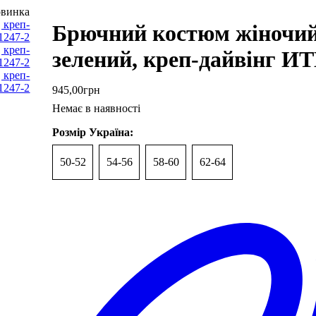
винка
Брючний костюм жіночий
зелений, креп-дайвінг И
945
,
00
грн
Немає в наявності
Розмір Україна:
50-52
54-56
58-60
62-64