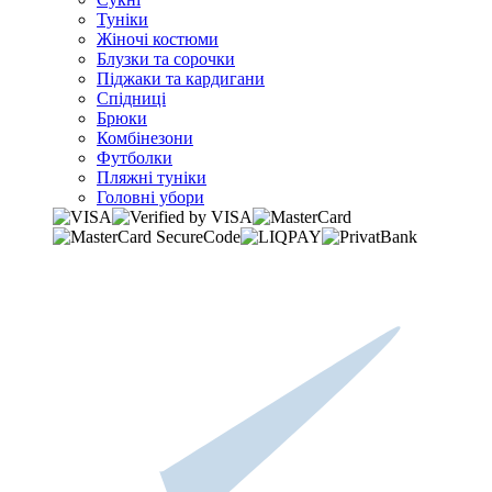
Туніки
Жіночі костюми
Блузки та сорочки
Піджаки та кардигани
Спідниці
Брюки
Комбінезони
Футболки
Пляжні туніки
Головні убори