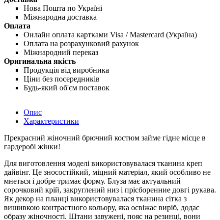
Нова Пошта по Україні
Міжнародна доставка
Оплата
Онлайн оплата картками Visa / Mastercard (Україна)
Оплата на розрахунковий рахунок
Міжнародний переказ
Оригинальна якість
Продукція від виробника
Ціни без посередників
Будь-який об'єм поставок
Опис
Характеристики
Прекрасний жіночний брючний костюм займе гідне місце в
гардеробі жінки!
Для виготовлення моделі використовувалася тканина креп
дайвінг. Це зносостійкий, міцний матеріал, який особливо не
мнеться і добре тримає форму. Блуза має актуальний
сорочковий крій, закруглений низ і прісборенние довгі рукава.
Як декор на планці використовувалася тканина сітка з
вишивкою контрастного кольору, яка освіжає виріб, додає
образу жіночності. Штани завужені, пояс на резинці, вони