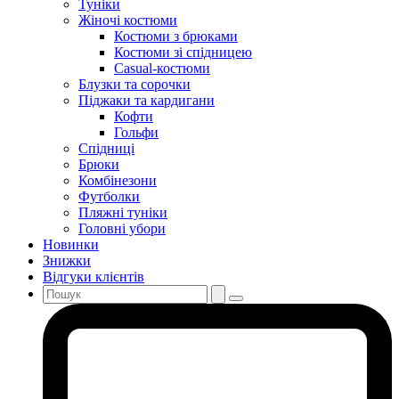
Туніки
Жіночі костюми
Костюми з брюками
Костюми зі спідницею
Casual-костюми
Блузки та сорочки
Піджаки та кардигани
Кофти
Гольфи
Спідниці
Брюки
Комбінезони
Футболки
Пляжні туніки
Головні убори
Новинки
Знижки
Відгуки клієнтів