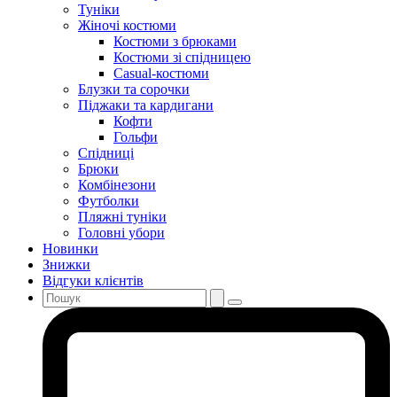
Туніки
Жіночі костюми
Костюми з брюками
Костюми зі спідницею
Casual-костюми
Блузки та сорочки
Піджаки та кардигани
Кофти
Гольфи
Спідниці
Брюки
Комбінезони
Футболки
Пляжні туніки
Головні убори
Новинки
Знижки
Відгуки клієнтів