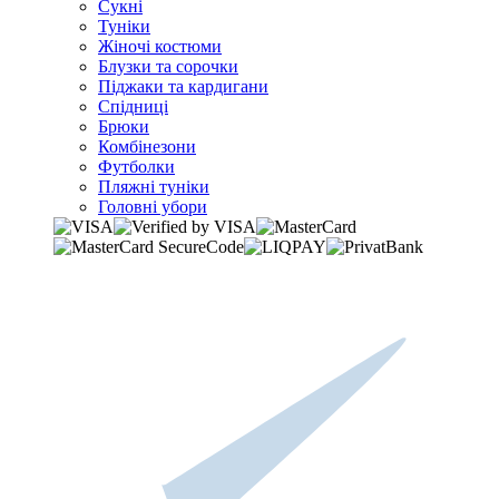
Сукні
Туніки
Жіночі костюми
Блузки та сорочки
Піджаки та кардигани
Спідниці
Брюки
Комбінезони
Футболки
Пляжні туніки
Головні убори