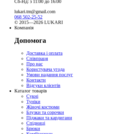
Сб-Нд: з 11:00 до 16:00
lukari.tm@gmail.com
068 502-25-52
© 2015—2026 LUKARI
Компанія
Допомога
Доставка і оплата
Співпраця
Про нас
Користувача угода
Умови надання послуг
Контакти
Відгуки клієнтів
Каталог товарів
Сукні
Туніки
Жіночі костюми
Блузки та сорочки
Піджаки та кардигани
Спідниці
Брюки
Комбінезони