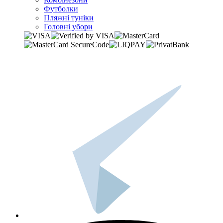
Футболки
Пляжні туніки
Головні убори