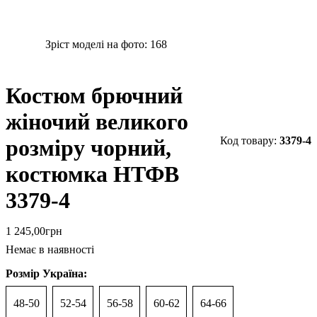
Зріст моделі на фото:
168
Костюм брючний
жіночий великого
3379-4
розміру чорний,
костюмка НТФВ
3379-4
1 245
,
00
грн
Немає в наявності
Розмір Україна:
48-50
52-54
56-58
60-62
64-66