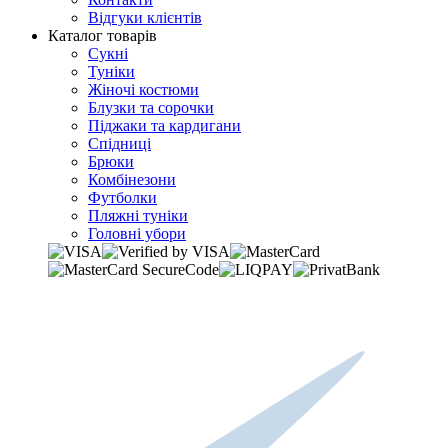
Відгуки клієнтів
Каталог товарів
Сукні
Туніки
Жіночі костюми
Блузки та сорочки
Піджаки та кардигани
Спідниці
Брюки
Комбінезони
Футболки
Пляжні туніки
Головні убори