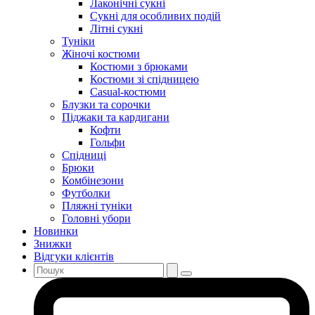
Лаконічні сукні
Сукні для особливих подій
Літні сукні
Туніки
Жіночі костюми
Костюми з брюками
Костюми зі спідницею
Casual-костюми
Блузки та сорочки
Піджаки та кардигани
Кофти
Гольфи
Спідниці
Брюки
Комбінезони
Футболки
Пляжні туніки
Головні убори
Новинки
Знижки
Відгуки клієнтів