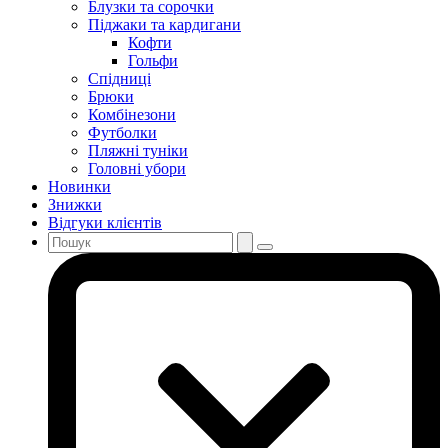
Блузки та сорочки
Піджаки та кардигани
Кофти
Гольфи
Спідниці
Брюки
Комбінезони
Футболки
Пляжні туніки
Головні убори
Новинки
Знижки
Відгуки клієнтів