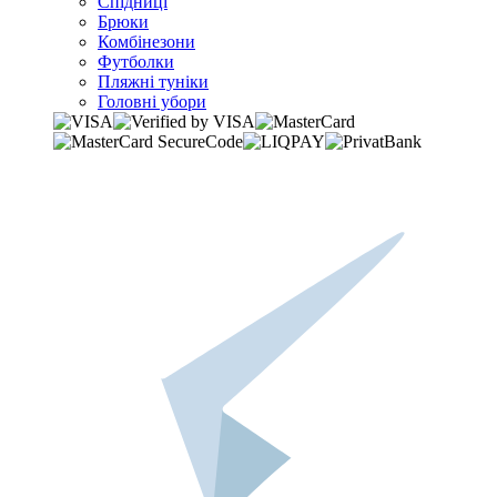
Спідниці
Брюки
Комбінезони
Футболки
Пляжні туніки
Головні убори