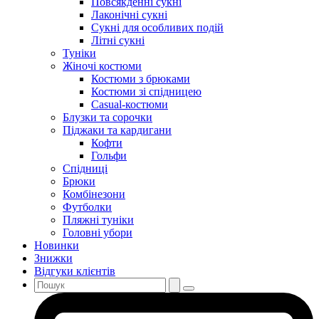
Повсякденні сукні
Лаконічні сукні
Сукні для особливих подій
Літні сукні
Туніки
Жіночі костюми
Костюми з брюками
Костюми зі спідницею
Casual-костюми
Блузки та сорочки
Піджаки та кардигани
Кофти
Гольфи
Спідниці
Брюки
Комбінезони
Футболки
Пляжні туніки
Головні убори
Новинки
Знижки
Відгуки клієнтів