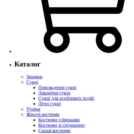
Каталог
Знижки
Сукні
Повсякденні сукні
Лаконічні сукні
Сукні для особливих подій
Літні сукні
Туніки
Жіночі костюми
Костюми з брюками
Костюми зі спідницею
Casual-костюми