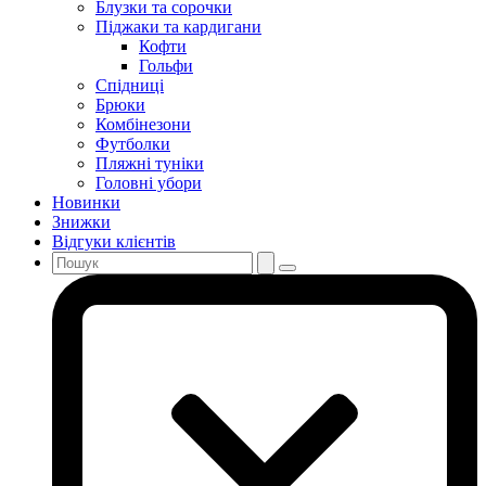
Блузки та сорочки
Піджаки та кардигани
Кофти
Гольфи
Спідниці
Брюки
Комбінезони
Футболки
Пляжні туніки
Головні убори
Новинки
Знижки
Відгуки клієнтів