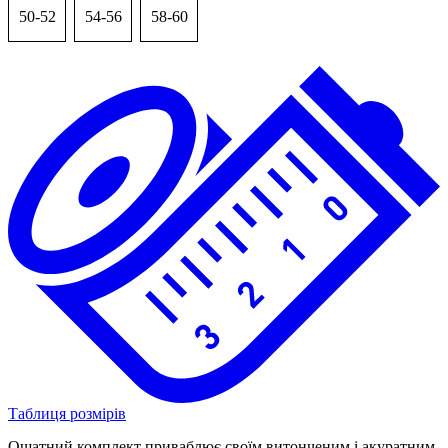
50-52
54-56
58-60
Таблиця розмірів
Ошатний комплект приваблює своїм витонченим і акуратним