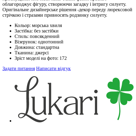
облагороджує фігуру, створюючи загадку і інтригу силуету.
Оригінальне дизайнерське рішення -декор переду люрексовой
стрічкою і стразами привносять родзинку силуету.
Кольор:
морська хвиля
Застібка:
без застібки
Стиль:
повсякденний
Візерунок:
однотонний
Довжина:
стандартна
Тканина:
джерсі
Зріст моделі на фото:
172
Задати питання
Написати відгук