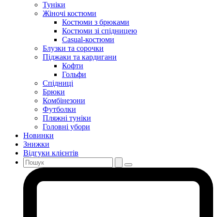
Туніки
Жіночі костюми
Костюми з брюками
Костюми зі спідницею
Casual-костюми
Блузки та сорочки
Піджаки та кардигани
Кофти
Гольфи
Спідниці
Брюки
Комбінезони
Футболки
Пляжні туніки
Головні убори
Новинки
Знижки
Відгуки клієнтів