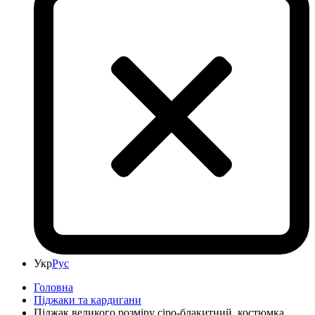
Укр
Рус
Головна
Піджаки та кардигани
Піджак великого розміру сіро-блакитний, костюмка