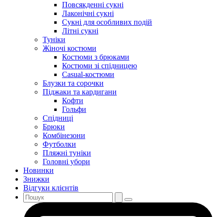
Повсякденні сукні
Лаконічні сукні
Сукні для особливих подій
Літні сукні
Туніки
Жіночі костюми
Костюми з брюками
Костюми зі спідницею
Casual-костюми
Блузки та сорочки
Піджаки та кардигани
Кофти
Гольфи
Спідниці
Брюки
Комбінезони
Футболки
Пляжні туніки
Головні убори
Новинки
Знижки
Відгуки клієнтів