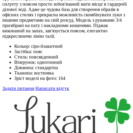
силуету з поясом просто зобов'язаний мати місце в гардеробі
ділової леді. Адже це чудова база для створення образів в
офісних стилях і прекрасна можливість скомбінувати луки з
іншими предметами на свій розсуд. Модель з рукавами 3/4
призібрані на пату і накладними кишенями. Піджак
виконаний на запах, зав'язується поясом, елегантно
підкреслюючи лінію талії.
Кольор:
сіро-блакитний
Застібка:
пояс
Стиль:
повсякденний
Візерунок:
однотонний
Довжина:
стандартна
Тканина:
костюмка
Зріст моделі на фото:
164
Задати питання
Написати відгук