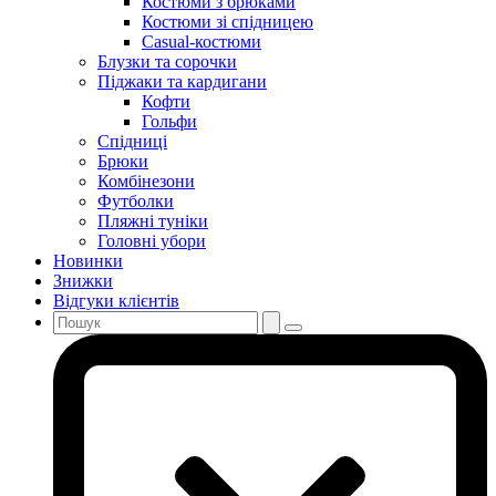
Костюми з брюками
Костюми зі спідницею
Casual-костюми
Блузки та сорочки
Піджаки та кардигани
Кофти
Гольфи
Спідниці
Брюки
Комбінезони
Футболки
Пляжні туніки
Головні убори
Новинки
Знижки
Відгуки клієнтів