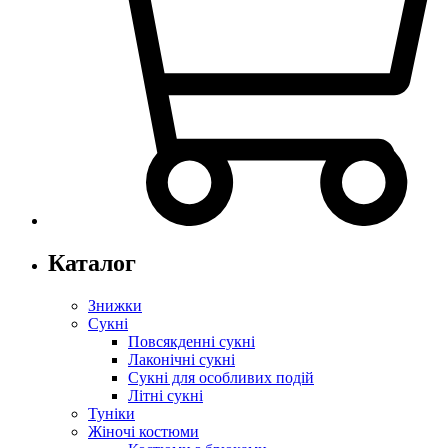
Каталог
Знижки
Сукні
Повсякденні сукні
Лаконічні сукні
Сукні для особливих подій
Літні сукні
Туніки
Жіночі костюми