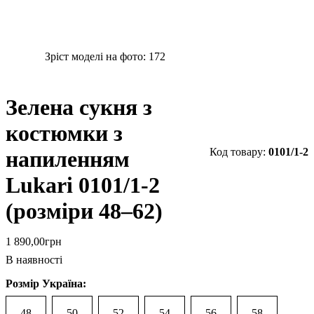
Зріст моделі на фото:
172
Зелена сукня з
костюмки з
0101/1-2
напиленням
Lukari 0101/1-2
(розміри 48–62)
1 890
,
00
грн
В наявності
Розмір Україна:
48
50
52
54
56
58