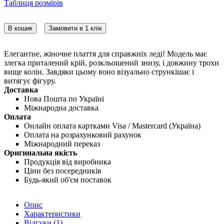
Таблиця розмірів
В кошик
Замовити в 1 клік
Елегантне, жіночне плаття для справжніх леді! Модель має
злегка приталений крій, розкльошений знизу, і довжину трохи
вище колін. Завдяки цьому воно візуально стрункішає і
витягує фігуру.
Доставка
Нова Пошта по Україні
Міжнародна доставка
Оплата
Онлайн оплата картками Visa / Mastercard (Україна)
Оплата на розрахунковий рахунок
Міжнародний переказ
Оригинальна якість
Продукція від виробника
Ціни без посередників
Будь-який об'єм поставок
Опис
Характеристики
Відгуки (1)