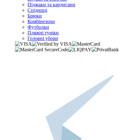
Піджаки та кардигани
Спідниці
Брюки
Комбінезони
Футболки
Пляжні туніки
Головні убори