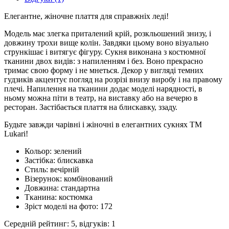
Елегантне, жіночне плаття для справжніх леді!
Модель має злегка приталений крій, розкльошений знизу, і
довжину трохи вище колін. Завдяки цьому воно візуально
стрункішає і витягує фігуру. Сукня виконана з костюмної
тканини двох видів: з напиленням і без. Воно прекрасно
тримає свою форму і не мнеться. Декор у вигляді темних
гудзиків акцентує погляд на розрізі внизу виробу і на правому
плечі. Напилення на тканини додає моделі нарядності, в
ньому можна піти в театр, на виставку або на вечерю в
ресторан. Застібається плаття на блискавку, ззаду.
Будьте завжди чарівні і жіночні в елегантних сукнях ТМ
Lukari!
Кольор:
зелений
Застібка:
блискавка
Стиль:
вечірній
Візерунок:
комбінований
Довжина:
стандартна
Тканина:
костюмка
Зріст моделі на фото:
172
Середній рейтинг:
5
, відгуків:
1