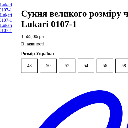
Сукня великого розміру 
Lukari 0107-1
1 565
,
00
грн
В наявності
Розмір Україна:
48
50
52
54
56
58