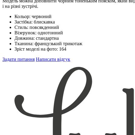
Модель можна доповнити чорним тоненьким пояском, який виділит
і на різні зустрічі.
Кольор:
червоний
Застібка:
блискавка
Стиль:
повсякденний
Візерунок:
однотонний
Довжина:
стандартна
Тканина:
французький трикотаж
Зріст моделі на фото:
164
Задати питання
Написати відгук