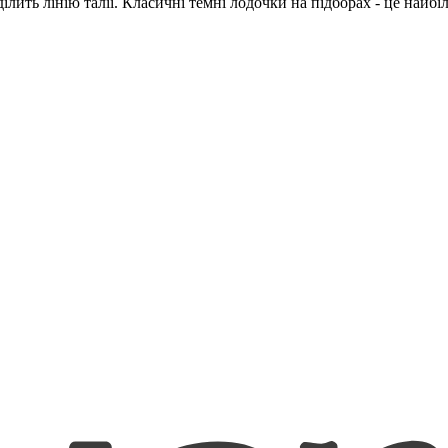
ь лінію талії. Класичні темні лодочки на підборах - це найбіль