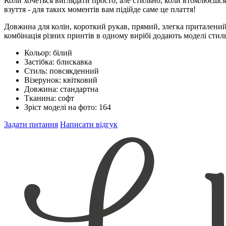
Коли хочеться виглядати просто, але стильно, коли втомлюєшся 
взуття - для таких моментів вам підійде саме це плаття!
Довжина для колін, короткий рукав, прямий, злегка приталений с
комбінація різних принтів в одному вирібі додають моделі стиль
Кольор:
білий
Застібка:
блискавка
Стиль:
повсякденний
Візерунок:
квітковий
Довжина:
стандартна
Тканина:
софт
Зріст моделі на фото:
164
Задати питання
Написати відгук