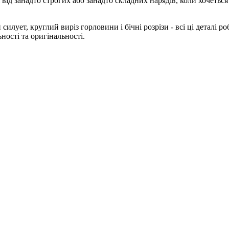
від занадто строгих або занадто складних нарядів, коли хочеться
илует, круглий виріз горловини і бічні розрізи - всі ці деталі 
ності та оригінальності.