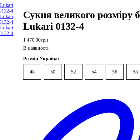
Сукня великого розміру б
Lukari 0132-4
1 470
,
00
грн
В наявності
Розмір Україна:
48
50
52
54
56
58