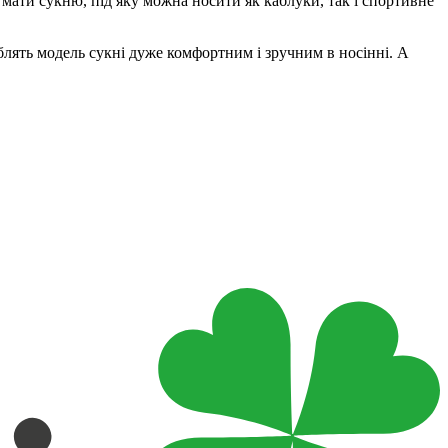
 мати сукню, під яку можна носити як каблуки, так і спортивне
роблять модель сукні дуже комфортним і зручним в носінні. А