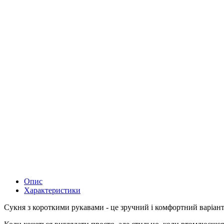
Опис
Характеристики
Сукня з короткими рукавами - це зручний і комфортний варіант