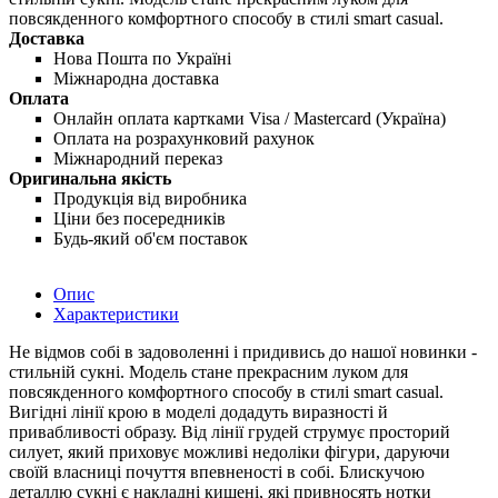
повсякденного комфортного способу в стилі smart casual.
Доставка
Нова Пошта по Україні
Міжнародна доставка
Оплата
Онлайн оплата картками Visa / Mastercard (Україна)
Оплата на розрахунковий рахунок
Міжнародний переказ
Оригинальна якість
Продукція від виробника
Ціни без посередників
Будь-який об'єм поставок
Опис
Характеристики
Не відмов собі в задоволенні і придивись до нашої новинки -
стильній сукні. Модель стане прекрасним луком для
повсякденного комфортного способу в стилі smart casual.
Вигідні лінії крою в моделі додадуть виразності й
привабливості образу. Від лінії грудей струмує просторий
силует, який приховує можливі недоліки фігури, даруючи
своїй власниці почуття впевненості в собі. Блискучою
деталлю сукні є накладні кишені, які привносять нотки