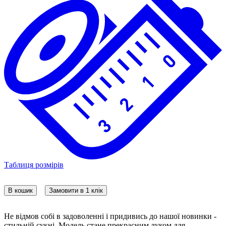
Таблиця розмірів
В кошик
Замовити в 1 клік
Не відмов собі в задоволенні і придивись до нашої новинки -
стильній сукні. Модель стане прекрасним луком для