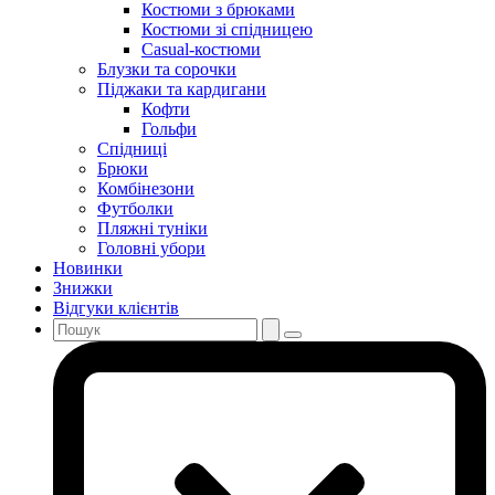
Костюми з брюками
Костюми зі спідницею
Casual-костюми
Блузки та сорочки
Піджаки та кардигани
Кофти
Гольфи
Спідниці
Брюки
Комбінезони
Футболки
Пляжні туніки
Головні убори
Новинки
Знижки
Відгуки клієнтів