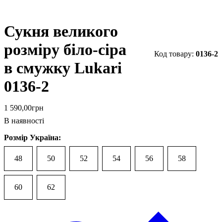
Сукня великого
розміру біло-сіра
0136-2
в смужку Lukari
0136-2
1 590
,
00
грн
В наявності
Розмір Україна:
48
50
52
54
56
58
60
62