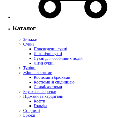
Каталог
Знижки
Сукні
Повсякденні сукні
Лаконічні сукні
Сукні для особливих подій
Літні сукні
Туніки
Жіночі костюми
Костюми з брюками
Костюми зі спідницею
Casual-костюми
Блузки та сорочки
Піджаки та кардигани
Кофти
Гольфи
Спідниці
Брюки