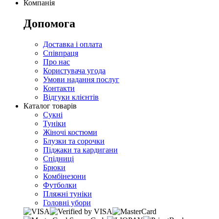
Компанія
Допомога
Доставка і оплата
Співпраця
Про нас
Користувача угода
Умови надання послуг
Контакти
Відгуки клієнтів
Каталог товарів
Сукні
Туніки
Жіночі костюми
Блузки та сорочки
Піджаки та кардигани
Спідниці
Брюки
Комбінезони
Футболки
Пляжні туніки
Головні убори