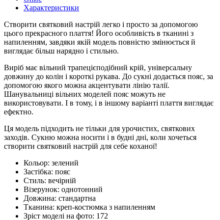
Характеристики
Створити святковий настрій легко і просто за допомогою
цього прекрасного плаття! Його особливість в тканині з
напиленням, завдяки якій модель повністю змінюється й
виглядає більш нарядно і стильно.
Виріб має вільний трапецієподібний крій, універсальну
довжину до колін і короткі рукава. До сукні додається пояс, за
допомогою якого можна акцентувати лінію талії.
Шанувальниці вільних моделей пояс можуть не
використовувати. І в тому, і в іншому варіанті плаття виглядає
ефектно.
Ця модель підходить не тільки для урочистих, святкових
заходів. Сукню можна носити і в будні дні, коли хочеться
створити святковий настрій для себе коханої!
Кольор:
зелений
Застібка:
пояс
Стиль:
вечірній
Візерунок:
однотонний
Довжина:
стандартна
Тканина:
креп-костюмка з напиленням
Зріст моделі на фото:
172