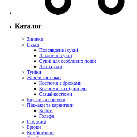
Каталог
Знижки
Сукні
Повсякденні сукні
Лаконічні сукні
Сукні для особливих подій
Літні сукні
Туніки
Жіночі костюми
Костюми з брюками
Костюми зі спідницею
Casual-костюми
Блузки та сорочки
Піджаки та кардигани
Кофти
Гольфи
Спідниці
Брюки
Комбінезони