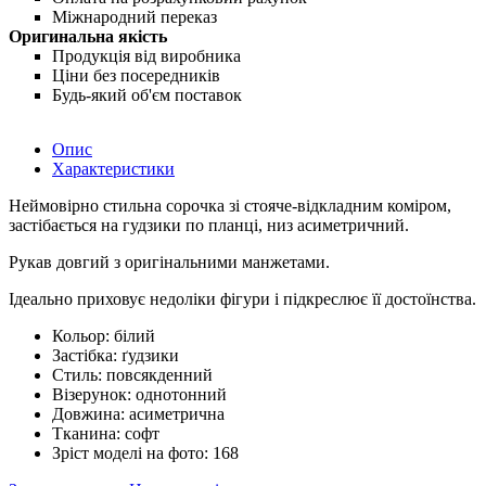
Міжнародний переказ
Оригинальна якість
Продукція від виробника
Ціни без посередників
Будь-який об'єм поставок
Опис
Характеристики
Неймовірно стильна сорочка зі стояче-відкладним коміром,
застібається на гудзики по планці, низ асиметричний.
Рукав довгий з оригінальними манжетами.
Ідеально приховує недоліки фігури і підкреслює її достоїнства.
Кольор:
білий
Застібка:
ґудзики
Стиль:
повсякденний
Візерунок:
однотонний
Довжина:
асиметрична
Тканина:
софт
Зріст моделі на фото:
168