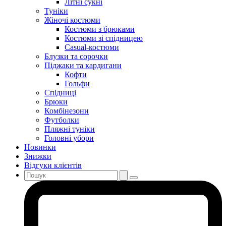
Літні сукні
Туніки
Жіночі костюми
Костюми з брюками
Костюми зі спідницею
Casual-костюми
Блузки та сорочки
Піджаки та кардигани
Кофти
Гольфи
Спідниці
Брюки
Комбінезони
Футболки
Пляжні туніки
Головні убори
Новинки
Знижки
Відгуки клієнтів