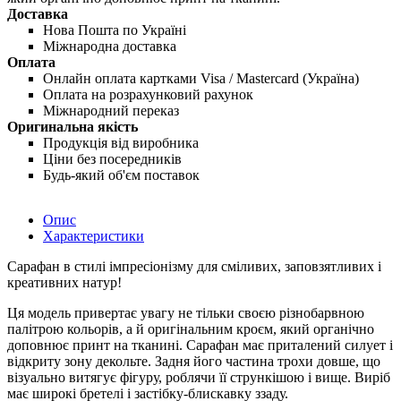
Доставка
Нова Пошта по Україні
Міжнародна доставка
Оплата
Онлайн оплата картками Visa / Mastercard (Україна)
Оплата на розрахунковий рахунок
Міжнародний переказ
Оригинальна якість
Продукція від виробника
Ціни без посередників
Будь-який об'єм поставок
Опис
Характеристики
Сарафан в стилі імпресіонізму для сміливих, заповзятливих і
креативних натур!
Ця модель привертає увагу не тільки своєю різнобарвною
палітрою кольорів, а й оригінальним кроєм, який органічно
доповнює принт на тканині. Сарафан має приталений силует і
відкриту зону декольте. Задня його частина трохи довше, що
візуально витягує фігуру, роблячи її стрункішою і вище. Виріб
має широкі бретелі і застібку-блискавку ззаду.