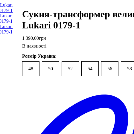
Сукня-трансформер велик
Lukari 0179-1
1 390
,
00
грн
В наявності
Розмір Україна:
48
50
52
54
56
58