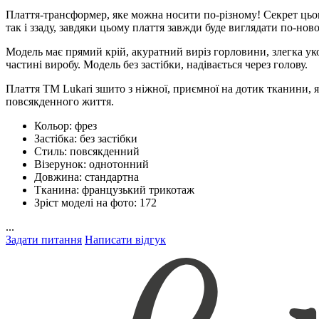
Плаття-трансформер, яке можна носити по-різному! Секрет цього
так і ззаду, завдяки цьому плаття завжди буде виглядати по-нов
Модель має прямий крій, акуратний виріз горловини, злегка ук
частині виробу. Модель без застібки, надівається через голову.
Плаття ТМ Lukari зшито з ніжної, приємної на дотик тканини, я
повсякденного життя.
Кольор:
фрез
Застібка:
без застібки
Стиль:
повсякденний
Візерунок:
однотонний
Довжина:
стандартна
Тканина:
французький трикотаж
Зріст моделі на фото:
172
...
Задати питання
Написати відгук