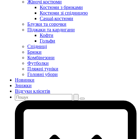
Жіночі костюми
Костюми з брюками
Костюми зі спідницею
Casual-костюми
Блузки та сорочки
Піджаки та кардигани
Кофти
Гольфи
Спідниці
Брюки
Комбінезони
Футболки
Пляжні туніки
Головні убори
Новинки
Знижки
Відгуки клієнтів