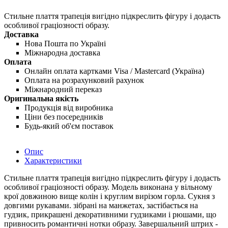
Стильне плаття трапеція вигідно підкреслить фігуру і додасть
особливої ​​граціозності образу.
Доставка
Нова Пошта по Україні
Міжнародна доставка
Оплата
Онлайн оплата картками Visa / Mastercard (Україна)
Оплата на розрахунковий рахунок
Міжнародний переказ
Оригинальна якість
Продукція від виробника
Ціни без посередників
Будь-який об'єм поставок
Опис
Характеристики
Стильне плаття трапеція вигідно підкреслить фігуру і додасть
особливої ​​граціозності образу. Модель виконана у вільному
крої довжиною вище колін і круглим вирізом горла. Сукня з
довгими рукавами. зібрані на манжетах, застібається на
гудзик, прикрашені декоративними гудзиками і рюшами, що
привносить романтичні нотки образу. Завершальний штрих -