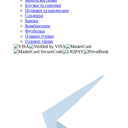
Жіночі костюми
Блузки та сорочки
Піджаки та кардигани
Спідниці
Брюки
Комбінезони
Футболки
Пляжні туніки
Головні убори