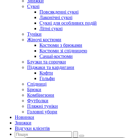
Знижки
Сукні
Повсякденні сукні
Лаконічні сукні
Сукні для особливих подій
Літні сукні
Туніки
Жіночі костюми
Костюми з брюками
Костюми зі спідницею
Casual-костюми
Блузки та сорочки
Піджаки та кардигани
Кофти
Гольфи
Спідниці
Брюки
Комбінезони
Футболки
Пляжні туніки
Головні убори
Новинки
Знижки
Відгуки клієнтів