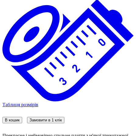
Таблиця розмірів
В кошик
Замовити в 1 клік
Прекрасне і неймовірно стильне плаття з м'якої трикотажної