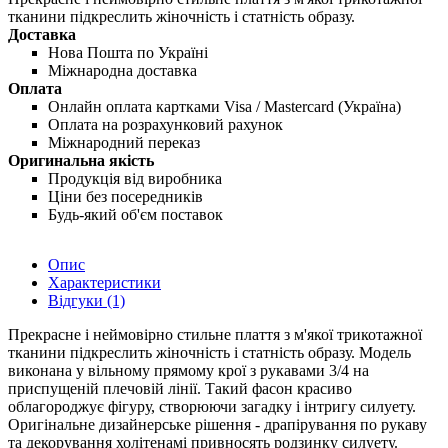
тканини підкреслить жіночність і статність образу.
Доставка
Нова Пошта по Україні
Міжнародна доставка
Оплата
Онлайн оплата картками Visa / Mastercard (Україна)
Оплата на розрахунковий рахунок
Міжнародний переказ
Оригинальна якість
Продукція від виробника
Ціни без посередників
Будь-який об'єм поставок
Опис
Характеристики
Відгуки (1)
Прекрасне і неймовірно стильне плаття з м'якої трикотажної
тканини підкреслить жіночність і статність образу. Модель
виконана у вільному прямому крої з рукавами 3/4 на
приспущеній плечовій лінії. Такий фасон красиво
облагороджує фігуру, створюючи загадку і інтригу силуету.
Оригінальне дизайнерське рішення - драпірування по рукаву
та декорування холітенамі привносять родзинку силуету.