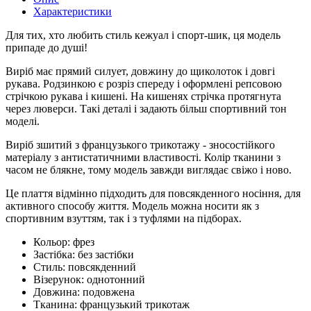
Характеристики
Для тих, хто любить стиль кежуал і спорт-шик, ця модель
припаде до душі!
Виріб має прямий силует, довжину до щиколоток і довгі
рукава. Родзинкою є розріз спереду і оформлені репсовою
стрічкою рукава і кишені. На кишенях стрічка протягнута
через люверси. Такі деталі і задають більш спортивний тон
моделі.
Виріб зшитий з французького трикотажу - зносостійкого
матеріалу з антистатичними властивості. Колір тканини з
часом не блякне, тому модель завжди виглядає свіжо і ново.
Це плаття відмінно підходить для повсякденного носіння, для
активного способу життя. Модель можна носити як з
спортивним взуттям, так і з туфлями на підборах.
Кольор:
фрез
Застібка:
без застібки
Стиль:
повсякденний
Візерунок:
однотонний
Довжина:
подовжена
Тканина:
французький трикотаж