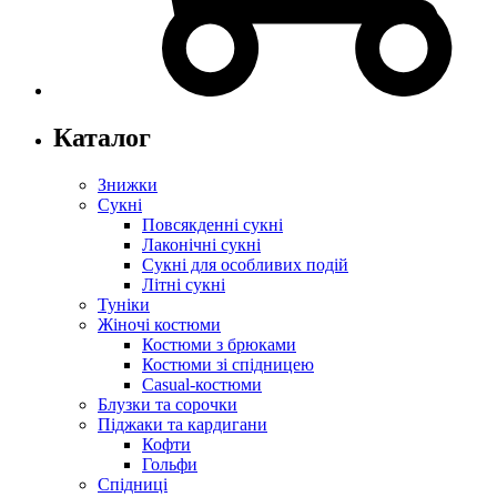
Каталог
Знижки
Сукні
Повсякденні сукні
Лаконічні сукні
Сукні для особливих подій
Літні сукні
Туніки
Жіночі костюми
Костюми з брюками
Костюми зі спідницею
Casual-костюми
Блузки та сорочки
Піджаки та кардигани
Кофти
Гольфи
Спідниці