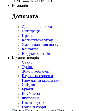
© 2015—2026 LUKARI
Компанія
Допомога
Доставка і оплата
Співпраця
Про нас
Користувача угода
Умови надання послуг
Контакти
Відгуки клієнтів
Каталог товарів
Сукні
Туніки
Жіночі костюми
Блузки та сорочки
Піджаки та кардигани
Спідниці
Брюки
Комбінезони
Футболки
Пляжні туніки
Головні убори