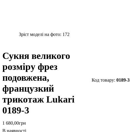
Зріст моделі на фото:
172
Сукня великого
розміру фрез
подовжена,
0189-3
французкий
трикотаж Lukari
0189-3
1 680
,
00
грн
В наявності