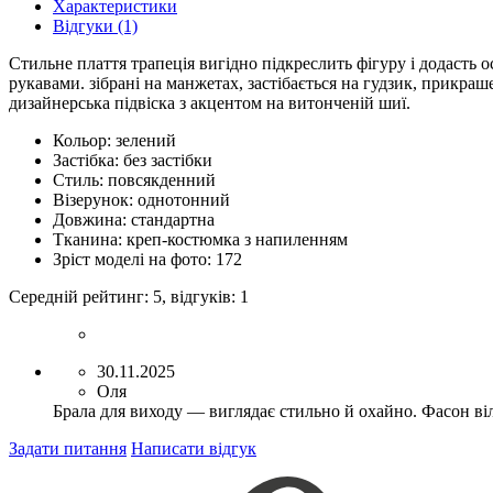
Характеристики
Відгуки (1)
Стильне плаття трапеція вигідно підкреслить фігуру і додасть о
рукавами. зібрані на манжетах, застібається на гудзик, прикр
дизайнерська підвіска з акцентом на витонченій шиї.
Кольор:
зелений
Застібка:
без застібки
Стиль:
повсякденний
Візерунок:
однотонний
Довжина:
стандартна
Тканина:
креп-костюмка з напиленням
Зріст моделі на фото:
172
Середній рейтинг:
5
, відгуків:
1
30.11.2025
Оля
Брала для виходу — виглядає стильно й охайно. Фасон віль
Задати питання
Написати відгук