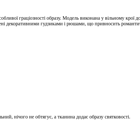
собливої ​​граціозності образу. Модель виконана у вільному крої
ашені декоративними гудзиками і рюшами, що привносить романти
ний, нічого не обтягує, а тканина додає образу святковості.