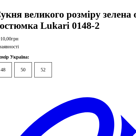
укня великого розміру зелена 
остюмка Lukari 0148-2
010
,
00
грн
наявності
змір Україна:
48
50
52