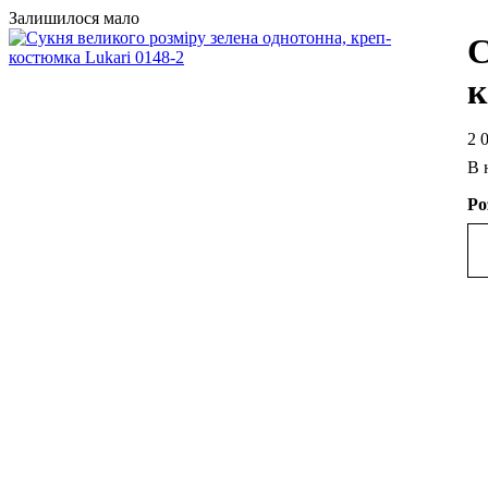
Залишилося мало
С
к
2 
В 
Ро